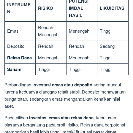
POTENSI
INSTRUME
RISIKO
IMBAL
LIKUIDITAS
N
HASIL
Rendah-
Emas
Menengah
Tinggi
Menengah
Deposito
Rendah
Rendah
Sedang
Reksa Dana
Menengah
Menengah
Tinggi
Saham
Tinggi
Tinggi
Tinggi
Perbandingan
investasi emas atau deposito
sering muncul
karena keduanya dianggap relatif stabil. Deposito menawarkan
bunga tetap, sedangkan emas mengandalkan kenaikan nilai
aset.
Pada pilihan
investasi emas atau reksa dana
, keputusan
biasanya bergantung pada profil risiko. Reksa dana berpotensi
memberikan hasil lebih tinggi, meski fluktuasi pasar dapat