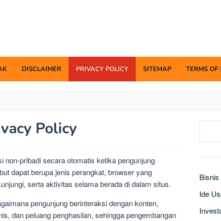
AK
DISCLAIMER
PRIVACY POLICY
SITEMAP
TERMS OF 
ivacy Policy
Searc
 non-pribadi secara otomatis ketika pengunjung
but dapat berupa jenis perangkat, browser yang
Bisnis
njungi, serta aktivitas selama berada di dalam situs.
Ide U
gaimana pengunjung berinteraksi dengan konten,
Invest
snis, dan peluang penghasilan, sehingga pengembangan