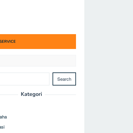
SERVICE
h
Search
Kategori
saha
asi