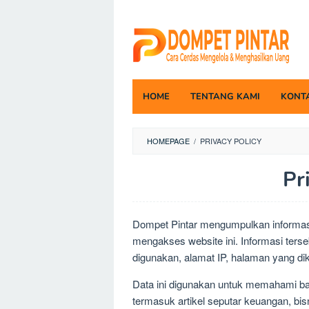
Skip
to
content
HOME
TENTANG KAMI
KONT
HOMEPAGE
/
PRIVACY POLICY
Pr
By
Dompet
Dompet Pintar mengumpulkan informasi
Pintar
Posted
on
mengakses website ini. Informasi terse
May
digunakan, alamat IP, halaman yang diku
1,
2026
Data ini digunakan untuk memahami ba
termasuk artikel seputar keuangan, bi